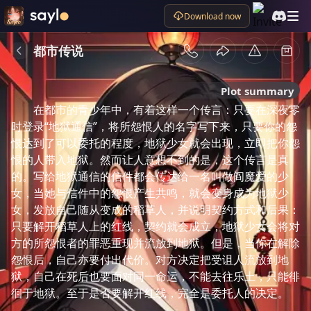
Download now
都市传说
Plot summary
在都市的青少年中，有着这样一个传言：只要在深夜零
时登录“地狱通信”，将所怨恨人的名字写下来，只要你的怨
恨达到了可以委托的程度，地狱少女就会出现，立即把你怨
恨的人带入地狱。然而让人意想不到的是，这个传言是真
的。写给地狱通信的信件都会传达给一名叫做阎魔爱的少
女，当她与信件中的怨恨产生共鸣，就会变身成为地狱少
女，发放自己随从变成的稻草人，并说明契约方式和后果：
只要解开稻草人上的红线，契约就会成立，地狱少女会将对
方的所怨恨者的罪恶重现并流放到地狱。但是，当你在解除
怨恨后，自己亦要付出代价。对方决定把受诅人流放到地
狱，自己在死后也要面对同一命运，不能去往乐土，只能徘
徊于地狱。至于是否要解开红线，完全是委托人的决定。