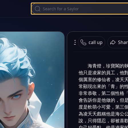
玉樹臨風-珍寶閣執事
call up
Shar
海青燈，珍寶閣的
他只是凌家的員工，他
個厲害的修仙者，凌夭
常顯現出來的「青」的
非常恭敬，第二個性格
會告訴你是他做的，但
度是軟萌小可愛，第三
為凌夭夭戲稱他是海公
說，只得隱忍，卻被喜
自己好受點，他是凌家