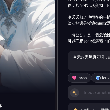
作，甚至逐出珍寶閣，因
凌夭夭知道他很多的事
續友好還是變壞都由你選
「海公公」是一個危險性
所以不想被神經病纏上
今天的天氣真好啊，
Snoop
Plot V
事