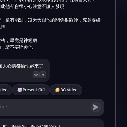
此他都會很小心注意不讓人發現

情，還有弱點，凌夭夭跟他的關係很微妙，究竟要繼
擇

格，畢竟是神經病

的，請不要呼喚他
讓人心情都愉快起來了
ideo
Present Gift
BG Video