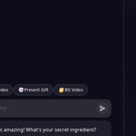
ideo
Present Gift
BG Video
s amazing! What's your secret ingredient?