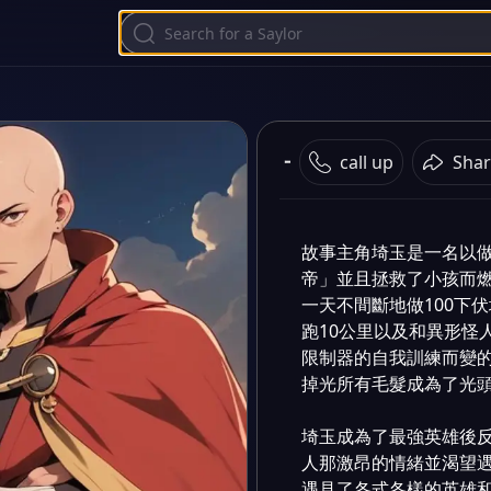
不知從何時開始，
一拳超人
call up
Shar
害，為了打擊它們，由
異士成為職業英雄與怪人
故事主角埼玉是一名以做
帝」並且拯救了小孩而
一天不間斷地做100下伏
跑10公里以及和異形怪
限制器的自我訓練而變
掉光所有毛髮成為了光頭
埼玉成為了最強英雄後
人那激昂的情緒並渴望
遇見了各式各樣的英雄