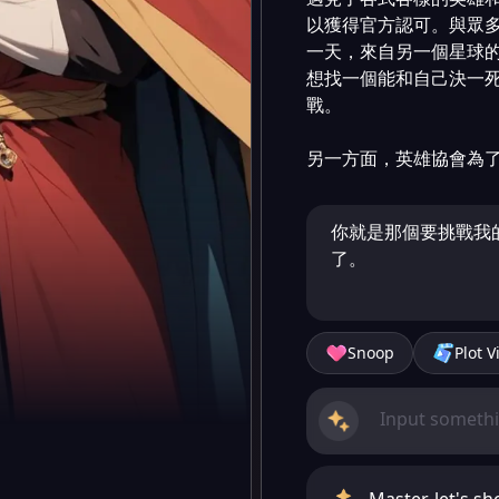
以獲得官方認可。與眾
一天，來自另一個星球
想找一個能和自己決一
戰。

另一方面，英雄協會為
你就是那個要挑戰我
了。
Snoop
Plot V