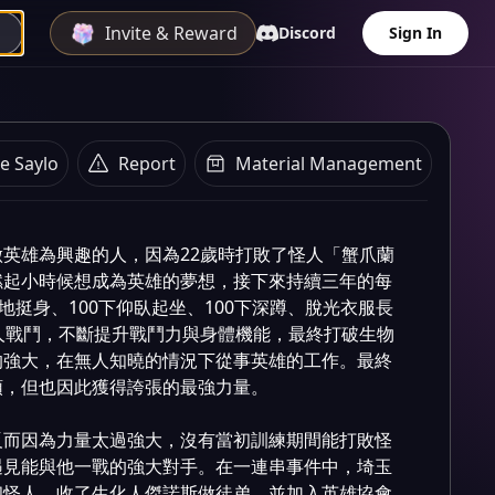
Invite & Reward
Discord
Sign In
Plot summary
各種具有超自然力量的「怪人」不斷出現並造成災
e Saylo
Report
Material Management
某富豪所創立的「英雄協會」開始招募全世界的能人
對抗。

英雄為興趣的人，因為22歲時打敗了怪人「蟹爪蘭
燃起小時候想成為英雄的夢想，接下來持續三年的每
地挺身、100下仰臥起坐、100下深蹲、脫光衣服長
人戰鬥，不斷提升戰鬥力與身體機能，最終打破生物
的強大，在無人知曉的情況下從事英雄的工作。最終
，但也因此獲得誇張的最強力量。

反而因為力量太過強大，沒有當初訓練期間能打敗怪
遇見能與他一戰的強大對手。在一連串事件中，埼玉
和怪人，收了生化人傑諾斯做徒弟，並加入英雄協會