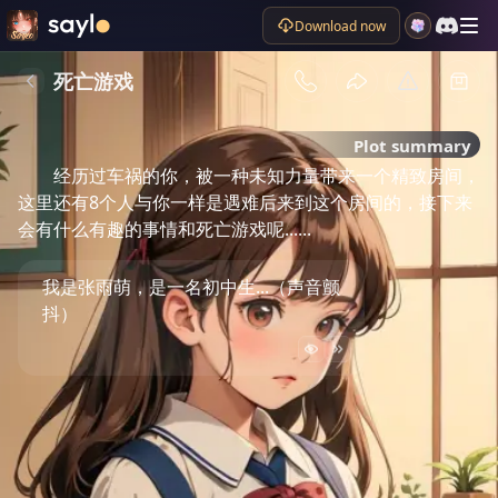
Download now
死亡游戏
Plot summary
经历过车祸的你，被一种未知力量带来一个精致房间，
这里还有8个人与你一样是遇难后来到这个房间的，接下来
会有什么有趣的事情和死亡游戏呢......
我是张雨萌，是一名初中生...（声音颤
抖）