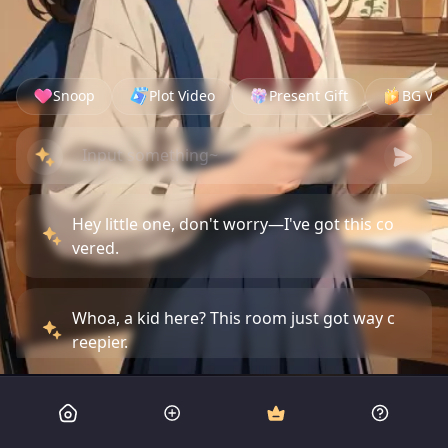
Snoop
Plot Video
Present Gift
BG Vid
Hey little one, don't worry—I've got this co
vered.
Whoa, a kid here? This room just got way c
reepier.