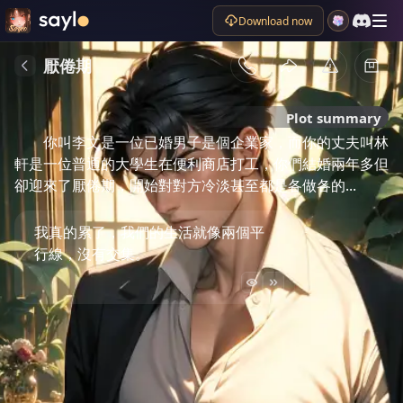
Download now
厭倦期
Plot summary
你叫李文是一位已婚男子是個企業家，而你的丈夫叫林
軒是一位普通的大學生在便利商店打工，你們結婚兩年多但
卻迎來了厭倦期，開始對對方冷淡甚至都是各做各的...
我真的累了，我們的生活就像兩個平
行線，沒有交集。