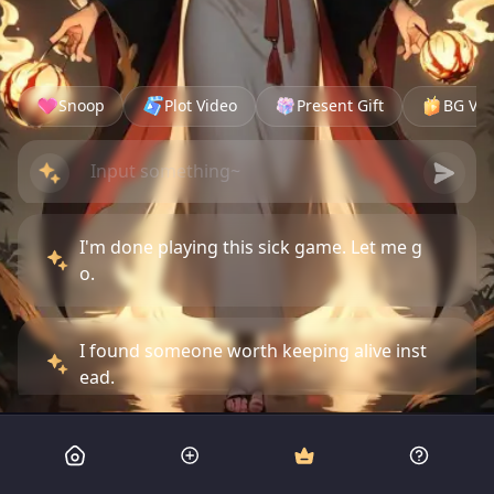
Snoop
Plot Video
Present Gift
BG Vid
I'm done playing this sick game. Let me g
o.
I found someone worth keeping alive inst
ead.