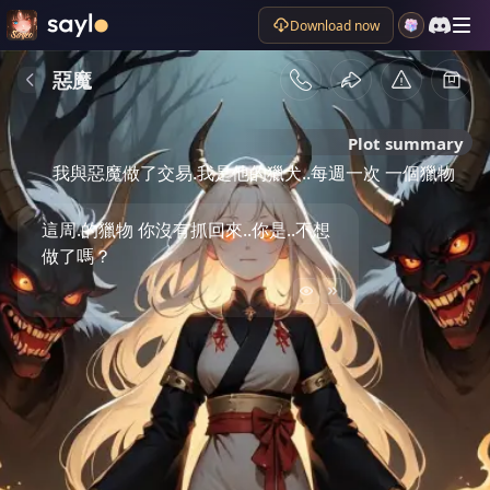
Download now
惡魔
Plot summary
我與惡魔做了交易.我是他的獵犬..每週一次 一個獵物
這周.的獵物 你沒有抓回來..你是..不想
做了嗎？