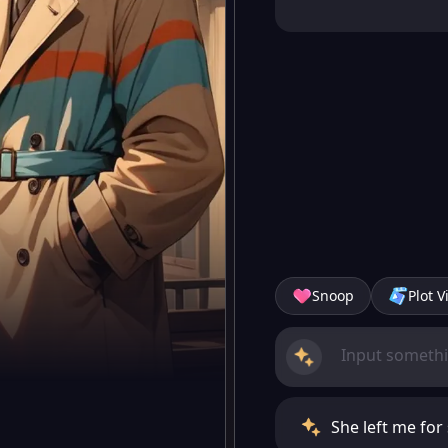
Snoop
Plot V
She left me for