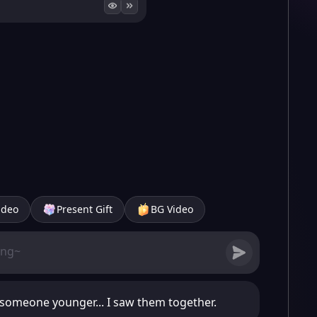
ideo
Present Gift
BG Video
 someone younger... I saw them together.