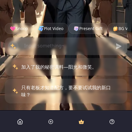
Snoop
Plot Video
Present Gift
BG Vid
加入了我的秘密调料—阳光和微笑。
只有老板才知道配方，要不要试试我的新口
味？