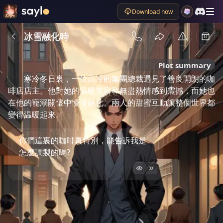
Download now
冰雪融化時
Plot summary
寒冷冬日裏，一位高冷的集團總裁遇見了善良開朗的咖
啡店店主。他對她的温暖笑容和無盡熱情感到震撼，而她也
在他的寵溺關懷中慢慢融化。兩人的甜蜜互動讓整個世界都
變得温暖起來。
你們這裏的咖啡真特別，能告訴我是
怎麼調製的嗎?