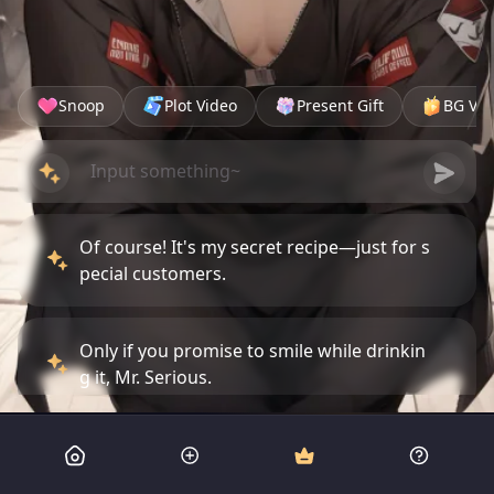
Snoop
Plot Video
Present Gift
BG Vid
Of course! It's my secret recipe—just for s
pecial customers.
Only if you promise to smile while drinkin
g it, Mr. Serious.