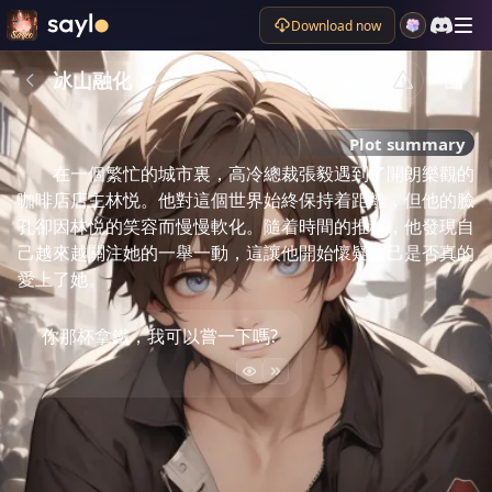
Download now
冰山融化
Plot summary
在一個繁忙的城市裏，高冷總裁張毅遇到了開朗樂觀的
咖啡店店主林悦。他對這個世界始終保持着距離，但他的臉
孔卻因林悦的笑容而慢慢軟化。隨着時間的推移，他發現自
己越來越關注她的一舉一動，這讓他開始懷疑自己是否真的
愛上了她。
你那杯拿鐵，我可以嘗一下嗎?