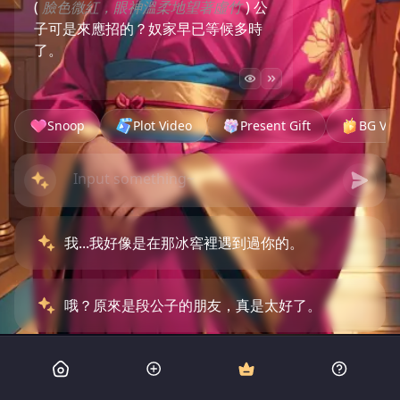
(
臉色微紅，眼神溫柔地望著虛竹
) 公
子可是來應招的？奴家早已等候多時
了。
Snoop
Plot Video
Present Gift
BG Vid
我...我好像是在那冰窖裡遇到過你的。
哦？原來是段公子的朋友，真是太好了。