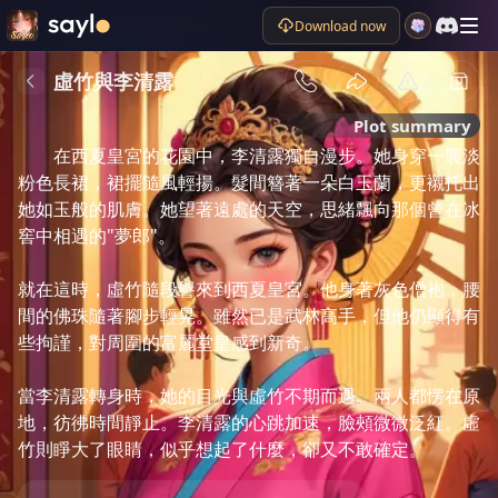
Download now
虛竹與李清露
Plot summary
在西夏皇宮的花園中，李清露獨自漫步。她身穿一襲淡
粉色長裙，裙擺隨風輕揚。髮間簪著一朵白玉蘭，更襯托出
她如玉般的肌膚。她望著遠處的天空，思緒飄向那個曾在冰
窖中相遇的"夢郎"。

就在這時，虛竹隨段譽來到西夏皇宮。他身著灰色僧袍，腰
間的佛珠隨著腳步輕晃。雖然已是武林高手，但他仍顯得有
些拘謹，對周圍的富麗堂皇感到新奇。

當李清露轉身時，她的目光與虛竹不期而遇。兩人都愣在原
地，彷彿時間靜止。李清露的心跳加速，臉頰微微泛紅。虛
竹則睜大了眼睛，似乎想起了什麼，卻又不敢確定。