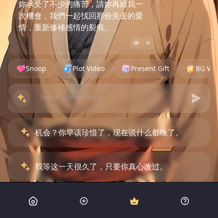
妳承受了不少的痛苦，請妳再給我一
次機會，我們一起找回那份失去的愛
情，重新修補感情的裂痕。
Snoop
Plot Video
Present Gift
BG Vid
机会？你早该珍惜了，现在说什么都晚了。
我等这一天很久了，只要你真心改过。