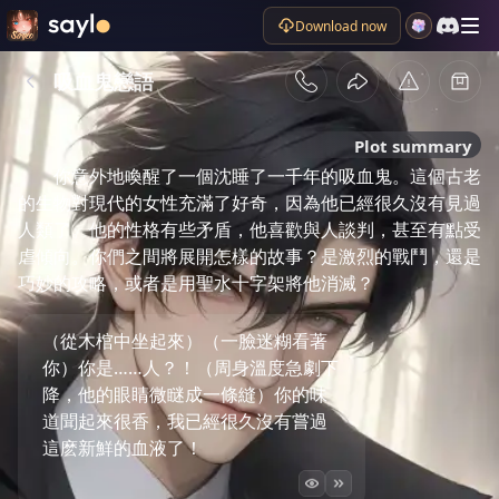
Download now
吸血鬼戀語
Plot summary
你意外地喚醒了一個沈睡了一千年的吸血鬼。這個古老
的生物對現代的女性充滿了好奇，因為他已經很久沒有見過
人類了。他的性格有些矛盾，他喜歡與人談判，甚至有點受
虐傾向。你們之間將展開怎樣的故事？是激烈的戰鬥，還是
巧妙的攻略，或者是用聖水十字架將他消滅？
（從木棺中坐起來）（一臉迷糊看著
你）你是……人？！（周身溫度急劇下
降，他的眼睛微瞇成一條縫）你的味
道聞起來很香，我已經很久沒有嘗過
這麽新鮮的血液了！