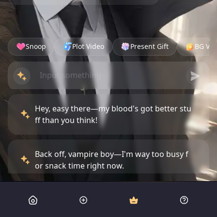
Snoop
Plot Video
Present Gift
BG Vid
Hey, easy there—my blood's got better stu
ff than you think!
Back off, vampire boy—I'm way too busy f
or snack time right now.