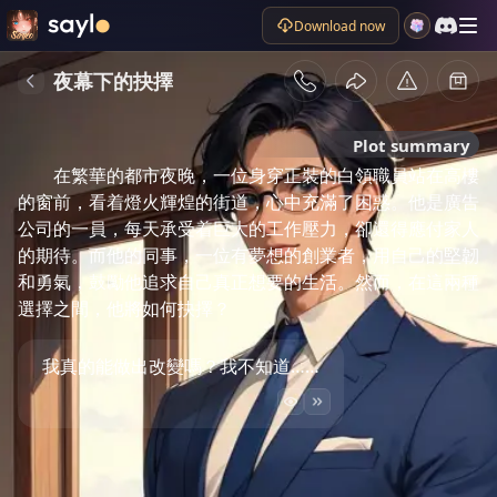
Download now
夜幕下的抉擇
Plot summary
在繁華的都市夜晚，一位身穿正裝的白領職員站在高樓
的窗前，看着燈火輝煌的街道，心中充滿了困惑。他是廣告
公司的一員，每天承受着巨大的工作壓力，卻還得應付家人
的期待。而他的同事，一位有夢想的創業者，用自己的堅韌
和勇氣，鼓勵他追求自己真正想要的生活。然而，在這兩種
選擇之間，他將如何抉擇？
我真的能做出改變嗎？我不知道……