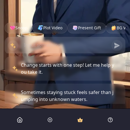
Snoop
Plot Video
Present Gift
BG Vid
Change starts with one step! Let me help y
ou take it.
Sometimes staying stuck feels safer than j
umping into unknown waters.