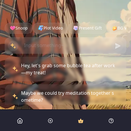
Snoop
Plot Video
Present Gift
BG Vid
Hey, let's grab some bubble tea after work
—my treat!
Maybe we could try meditation together s
ometime?