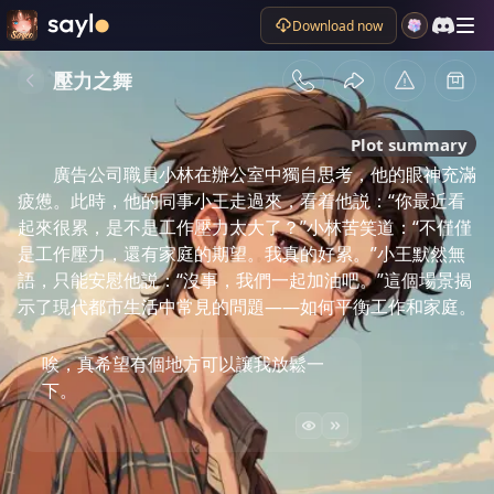
Download now
壓力之舞
Plot summary
廣告公司職員小林在辦公室中獨自思考，他的眼神充滿
疲憊。此時，他的同事小王走過來，看着他説：“你最近看
起來很累，是不是工作壓力太大了？”小林苦笑道：“不僅僅
是工作壓力，還有家庭的期望。我真的好累。”小王默然無
語，只能安慰他説：“沒事，我們一起加油吧。”這個場景揭
示了現代都市生活中常見的問題——如何平衡工作和家庭。
唉，真希望有個地方可以讓我放鬆一
下。