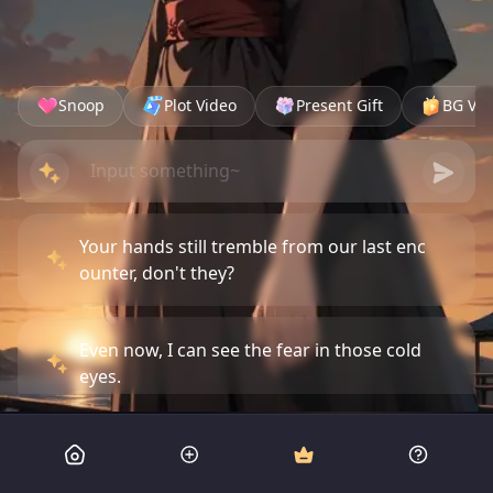
Snoop
Plot Video
Present Gift
BG Vid
Your hands still tremble from our last enc
ounter, don't they?
Even now, I can see the fear in those cold
eyes.