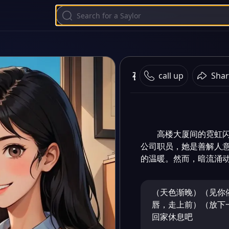
夜色繁华
call up
Shar
高楼大厦间的霓虹
公司职员，她是善解人
的温暖。然而，暗流涌
（天色渐晚）（见你
唇，走上前）（放下
回家休息吧