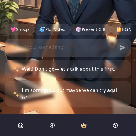
Snoop
Plot Video
Present Gift
BG Vid
Wait! Don't go—let's talk about this first.
I'm sorry too... but maybe we can try agai
n?