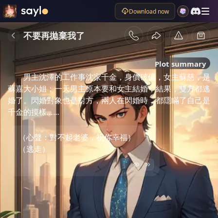
Download now
不要再拋棄我了
Plot summary
男主沈澤的工作事沈家千金，身價破億，女主蘇慈，是
蘇嘉大小姐；一天男主原本要和女主結婚，結果，雙方都逃
婚了。閃婚對象也是對方，兩人在閃婚時，都隱瞞了自己是
千金的摸樣……
（心聲：對不起老婆，祝你幸福）
（逃走）