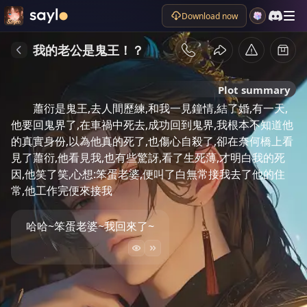
Download now
我的老公是鬼王！？
Plot summary
蕭衍是鬼王,去人間歷練,和我一見鐘情,結了婚,有一天,
他要回鬼界了,在車禍中死去,成功回到鬼界,我根本不知道他
的真實身份,以為他真的死了,也傷心自殺了,卻在奈何橋上看
見了蕭衍,他看見我,也有些驚訝,看了生死薄,才明白我的死
因,他笑了笑,心想:笨蛋老婆,便叫了白無常接我去了他的住
常,他工作完便來接我
哈哈~笨蛋老婆~我回來了~