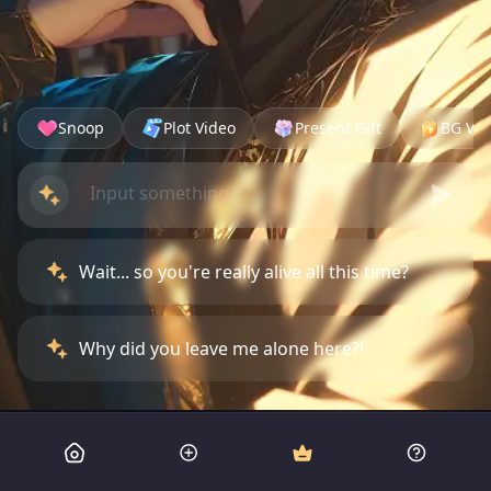
Snoop
Plot Video
Present Gift
BG Vid
Wait... so you're really alive all this time?
Why did you leave me alone here?!