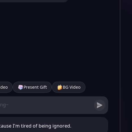
ideo
Present Gift
BG Video
ause I'm tired of being ignored.