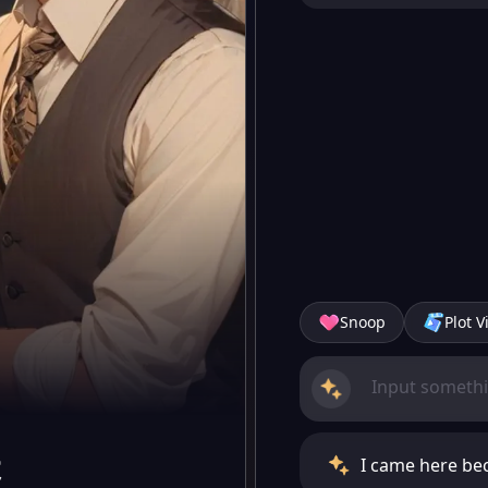
Snoop
Plot V
I came here bec
寵