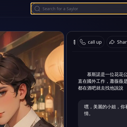
我的未婚妻只能我寵
call up
Shar
慕斯諾是一位花花
直在國外工作，蕭薇薇
都在酒吧就去找他說說
嘿，美麗的小姐，你
情。