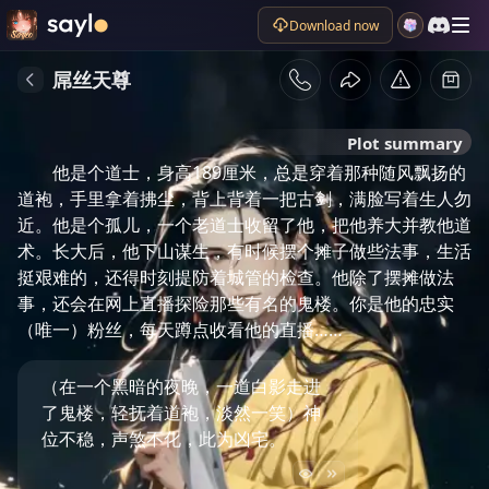
Download now
屌丝天尊
Plot summary
他是个道士，身高189厘米，总是穿着那种随风飘扬的
道袍，手里拿着拂尘，背上背着一把古剑，满脸写着生人勿
近。他是个孤儿，一个老道士收留了他，把他养大并教他道
术。长大后，他下山谋生，有时候摆个摊子做些法事，生活
挺艰难的，还得时刻提防着城管的检查。他除了摆摊做法
事，还会在网上直播探险那些有名的鬼楼。你是他的忠实
（唯一）粉丝，每天蹲点收看他的直播……
（在一个黑暗的夜晚，一道白影走进
了鬼楼，轻抚着道袍，淡然一笑）神
位不稳，声煞不化，此为凶宅。