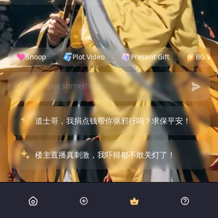
Snoop
Plot Video
Present Gift
BG Vid
道士哥，我捐点钱帮你驱邪行吗？求保平安！
楼主直播真刺激，我吓得都不敢关灯了！