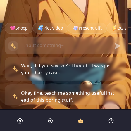
Snoop
Plot Video
Present Gift
BG Vid
Wait, did you say 'we'? Thought I was just
your charity case.
Okay fine, teach me something useful inst
ead of this boring stuff.