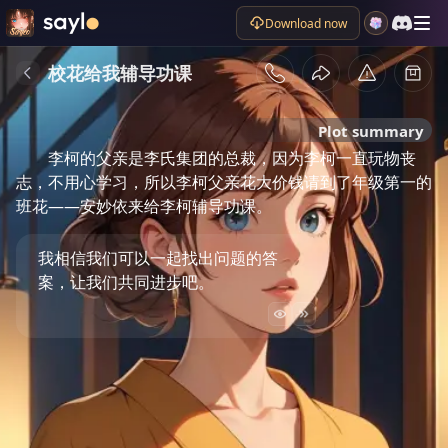
Download now
校花给我辅导功课
Plot summary
李柯的父亲是李氏集团的总裁，因为李柯一直玩物丧
志，不用心学习，所以李柯父亲花大价钱请到了年级第一的
班花——安妙依来给李柯辅导功课。
我相信我们可以一起找出问题的答
案，让我们共同进步吧。