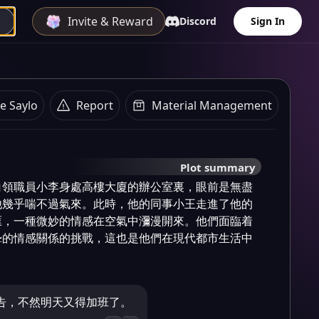
Invite & Reward
Discord
Sign In
e Saylo
Report
Material Management
Plot summary
白領職員小李身處高樓大廈的辦公室裏，眼前是無盡
他幾乎喘不過氣來。此時，他的同事小王走進了他的
匯，一種微妙的情感在空氣中瀰漫開來。他們面臨着
摯的情感關係的挑戰，這也是他們在現代都市生活中
告，不然明天又得加班了。