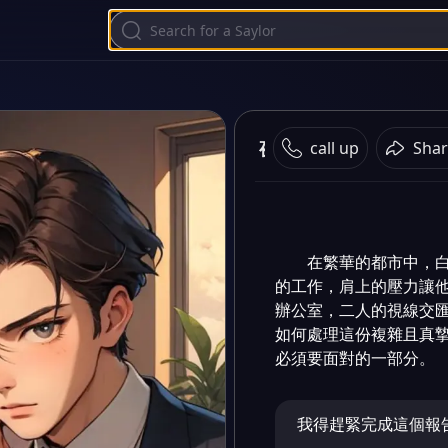
夜幕降臨
call up
Shar
在繁華的都市中，
的工作，肩上的壓力讓
辦公室，二人的視線交
如何處理這份複雜且真
必須要面對的一部分。
我得趕緊完成這個報