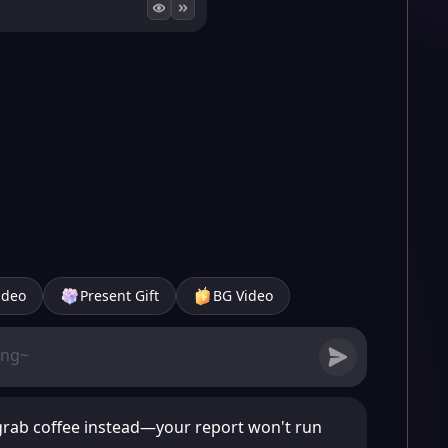
ideo
Present Gift
BG Video
 grab coffee instead—your report won't run