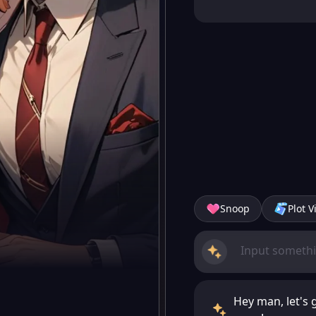
Snoop
Plot V
Hey man, let's