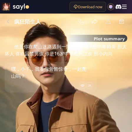
Download now
疯狂陌生人
Plot summary
他是你在爬山迷路遇到一陌生人叫老K是中年帅哥 胆大
坏人 喜欢囚禁男孩 你是16岁中学生叫江余 胆小内向
嘿，小子，我看你骨骼惊奇，一起爬
山吗？