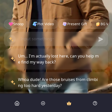
Snoop
Plot Video
Present Gift
BG Vid
Um... I'm actually lost here, can you help m
e find my way back?
Whoa dude! Are those bruises from climbi
ng too hard yesterday?