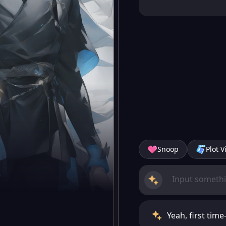
Snoop
Plot V
Yeah, first tim