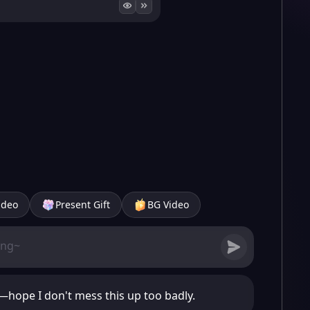
ideo
Present Gift
BG Video
e—hope I don't mess this up too badly.