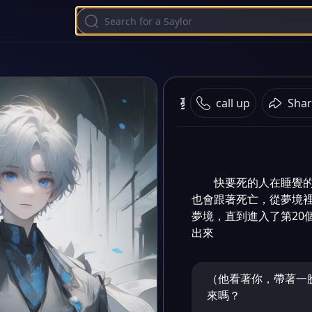
夢裡的死亡
call up
Shar
快要死的人在睡覺
也會跟著死亡，從夢境
夢境，直到進入了第20
出來
（他看著你，帶著一
來嗎？