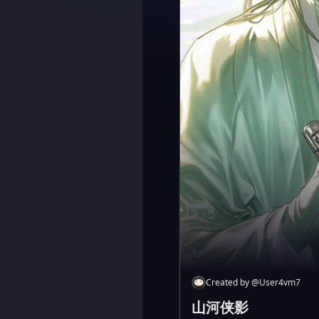
Created by
@
User4vm7
山河侠影