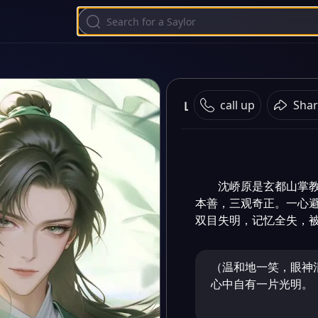
山河侠影
call up
Shar
沈峤原是玄都山掌
本善，三观奇正。一心
双目失明，记忆全失，被
（温和地一笑，眼神
心中自有一片光明。