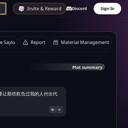
Invite & Reward
Discord
Sign In
e Saylo
Report
Material Management
Plot summary
要让那些欺负过我的人付出代