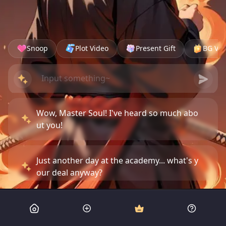
Snoop
Plot Video
Present Gift
BG Vid
Wow, Master Soul! I've heard so much abo
ut you!
Just another day at the academy... what's y
our deal anyway?